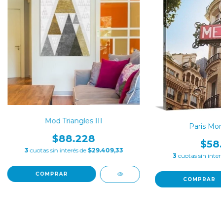
Mod Triangles III
Paris Mo
$88.228
$58
3
cuotas sin interés de
$29.409,33
3
cuotas sin inte
COMPRAR
COMPRAR