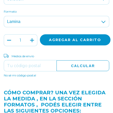
Formato
CAMBIAR CP
Entregas para el CP:
Medios de envío
CALCULAR
No sé mi código postal
CÓMO COMPRAR? UNA VEZ ELEGIDA
LA MEDIDA , EN LA SECCIÓN
FORMATOS , PODÉS ELEGIR ENTRE
LAS SIGUIENTES OPCIONES: