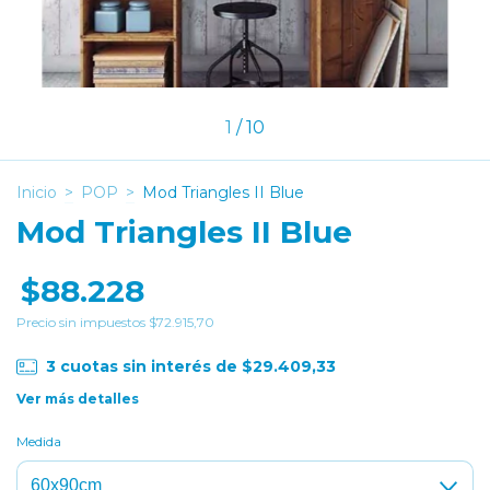
1
/
10
Inicio
>
POP
>
Mod Triangles II Blue
Mod Triangles II Blue
$88.228
Precio sin impuestos
$72.915,70
3
cuotas sin interés de
$29.409,33
Ver más detalles
Medida