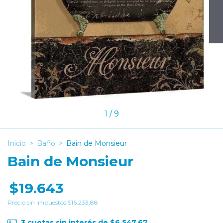
1
/
9
Inicio
>
Baño
>
Bain de Monsieur
Bain de Monsieur
$19.643
Precio sin impuestos
$16.233,88
3
cuotas sin interés de
$6.547,67