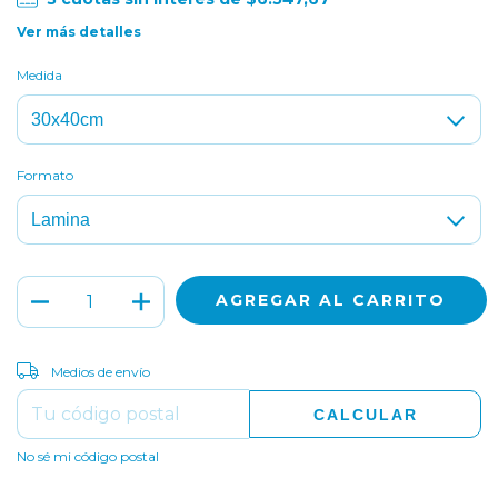
Ver más detalles
Medida
Formato
CAMBIAR CP
Entregas para el CP:
Medios de envío
CALCULAR
No sé mi código postal