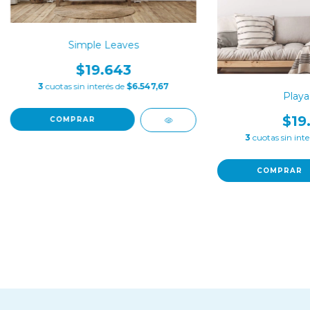
Simple Leaves
$19.643
3
cuotas sin interés de
$6.547,67
Playa
$19
COMPRAR
3
cuotas sin int
COMPRAR