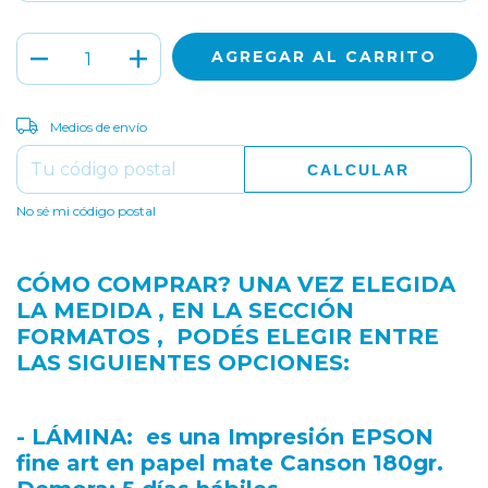
CAMBIAR CP
Entregas para el CP:
Medios de envío
CALCULAR
No sé mi código postal
CÓMO COMPRAR? UNA VEZ ELEGIDA
LA MEDIDA , EN LA SECCIÓN
FORMATOS , PODÉS ELEGIR ENTRE
LAS SIGUIENTES OPCIONES:
- LÁMINA
: es una Impresión EPSON
fine art en papel mate Canson 180gr.