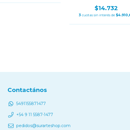
$14.732
3
cuotas sin interés de
$4.910,
Contactános
5491155871477
+54 9 11 5587-1477
pedidos@surarteshop.com