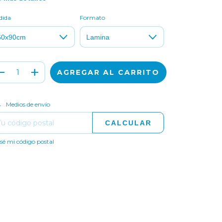
dida
Formato
CAMBIAR CP
regas para el CP:
Medios de envío
CALCULAR
sé mi código postal