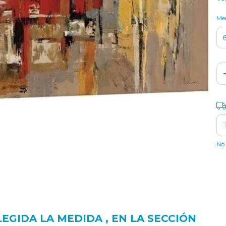
Me
Ent
No 
GIDA LA MEDIDA , EN LA SECCIÓN