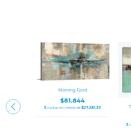
Morning Fjord
$81.844
ing
T
3
cuotas sin interés de
$27.281,33
8
29.409,33
3
c