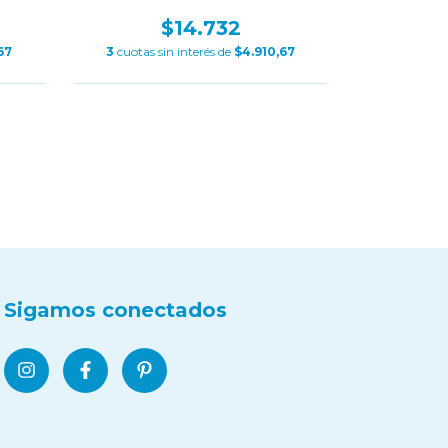
$14.732
3
cuotas s
67
3
cuotas sin interés de
$4.910,67
Sigamos conectados