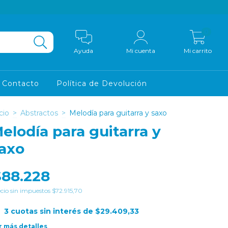
0
Ayuda
Mi cuenta
Mi carrito
Contacto
Política de Devolución
cio
>
Abstractos
>
Melodía para guitarra y saxo
elodía para guitarra y
axo
$88.228
cio sin impuestos
$72.915,70
3
cuotas sin interés de
$29.409,33
r más detalles